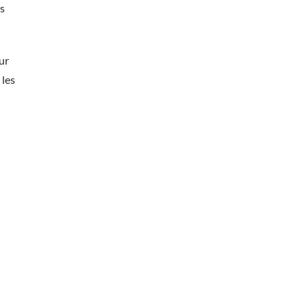
es
ur
 les