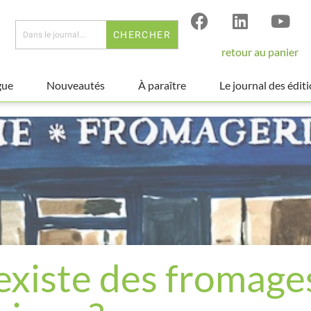
CHERCHER
retour au panier
gue
Nouveautés
À paraître
Le journal des édit
 existe des fromage